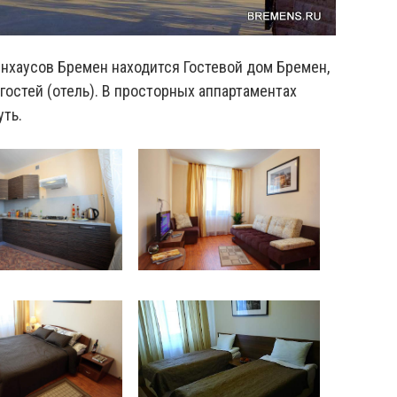
унхаусов Бремен находится Гостевой дом Бремен,
остей (отель). В просторных аппартаментах
уть.