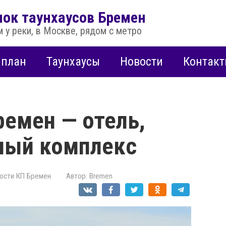
лок таунхаусов Бремен
 у реки, в Москве, рядом с метро
нплан
Таунхаусы
Новости
Контак
ремен — отель,
нный комплекс
ости КП Бремен
Автор:
Bremen